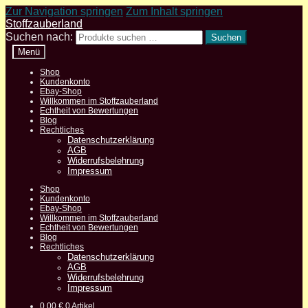
Zur Navigation springen
Zum Inhalt springen
Stoffzauberland
Suchen nach:
Suchen
Menü
Shop
Kundenkonto
Ebay-Shop
Willkommen im Stoffzauberland
Echtheit von Bewertungen
Blog
Rechtliches
Datenschutzerklärung
AGB
Widerrufsbelehrung
Impressum
Shop
Kundenkonto
Ebay-Shop
Willkommen im Stoffzauberland
Echtheit von Bewertungen
Blog
Rechtliches
Datenschutzerklärung
AGB
Widerrufsbelehrung
Impressum
0,00
€
0 Artikel