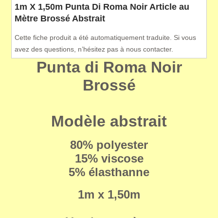
1m X 1,50m Punta Di Roma Noir Article au
Mètre Brossé Abstrait
Cette fiche produit a été automatiquement traduite. Si vous
avez des questions, n’hésitez pas à nous contacter.
Punta di Roma Noir
Brossé
Modèle abstrait
80% polyester
15% viscose
5% élasthanne
1m x 1,50m