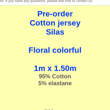
ed. If you have any questions, please feel free to contact us.
Pre-order
Cotton jersey
Silas
Floral colorful
1m x 1.50m
95
% Cotton
5% elastane