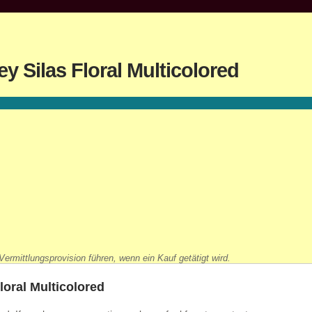
y Silas Floral Multicolored
ermittlungsprovision führen, wenn ein Kauf getätigt wird.
loral Multicolored