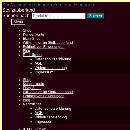
Zur Navigation springen
Zum Inhalt springen
Stoffzauberland
Suchen nach:
Suchen
Menü
Shop
Kundenkonto
Ebay-Shop
Willkommen im Stoffzauberland
Echtheit von Bewertungen
Blog
Rechtliches
Datenschutzerklärung
AGB
Widerrufsbelehrung
Impressum
Shop
Kundenkonto
Ebay-Shop
Willkommen im Stoffzauberland
Echtheit von Bewertungen
Blog
Rechtliches
Datenschutzerklärung
AGB
Widerrufsbelehrung
Impressum
0,00
€
0 Artikel