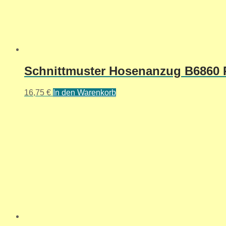
Schnittmuster Hosenanzug B6860 R
16,75
€
In den Warenkorb