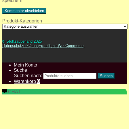
speichern.
Produkt-Kategorien
© Stoffzauberland 2026
Datenschutzerklärung
Erstellt mit WooCommerce
.
Mein Konto
Suche
Suchen nach:
Suchen
Warenkorb
0
CHAT