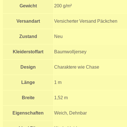
Gewicht
200 g/m²
Versandart
Versicherter Versand Päckchen
Zustand
Neu
Kleiderstoffart
Baumwolljersey
Design
Charaktere wie Chase
Länge
1 m
Breite
1,52 m
Eigenschaften
Weich, Dehnbar