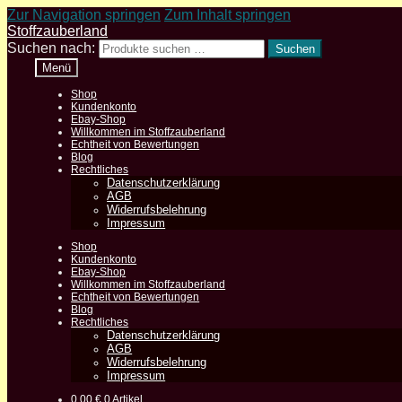
Zur Navigation springen
Zum Inhalt springen
Stoffzauberland
Suchen nach:
Suchen
Menü
Shop
Kundenkonto
Ebay-Shop
Willkommen im Stoffzauberland
Echtheit von Bewertungen
Blog
Rechtliches
Datenschutzerklärung
AGB
Widerrufsbelehrung
Impressum
Shop
Kundenkonto
Ebay-Shop
Willkommen im Stoffzauberland
Echtheit von Bewertungen
Blog
Rechtliches
Datenschutzerklärung
AGB
Widerrufsbelehrung
Impressum
0,00
€
0 Artikel