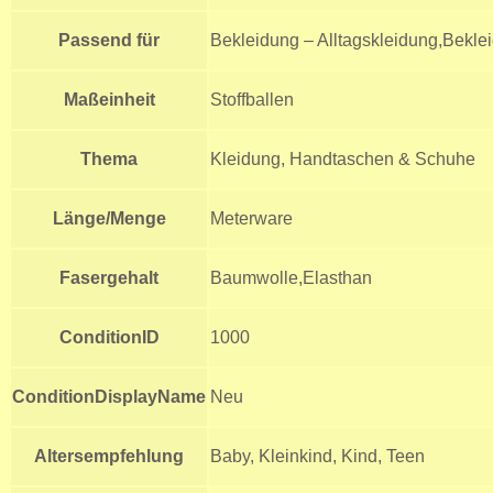
Passend für
Bekleidung – Alltagskleidung,Bekle
Maßeinheit
Stoffballen
Thema
Kleidung, Handtaschen & Schuhe
Länge/Menge
Meterware
Fasergehalt
Baumwolle,Elasthan
ConditionID
1000
ConditionDisplayName
Neu
Altersempfehlung
Baby, Kleinkind, Kind, Teen