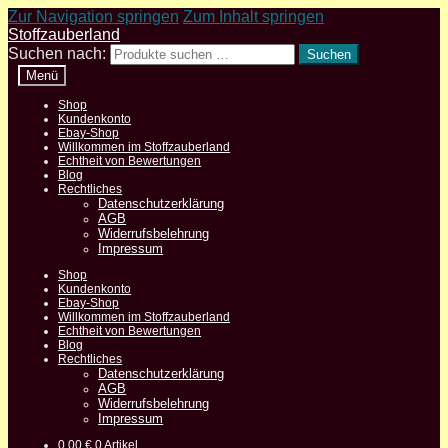
Zur Navigation springen
Zum Inhalt springen
Stoffzauberland
Suchen nach:
Suchen
Menü
Shop
Kundenkonto
Ebay-Shop
Willkommen im Stoffzauberland
Echtheit von Bewertungen
Blog
Rechtliches
Datenschutzerklärung
AGB
Widerrufsbelehrung
Impressum
Shop
Kundenkonto
Ebay-Shop
Willkommen im Stoffzauberland
Echtheit von Bewertungen
Blog
Rechtliches
Datenschutzerklärung
AGB
Widerrufsbelehrung
Impressum
0,00
€
0 Artikel