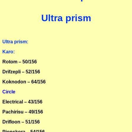
Ultra prism
Ultra prism:
Karo:
Rotom – 50/156
Drifzepli – 52/156
Koknodon – 64/156
Circle
Electrical – 43/156
Pachirisu – 49/156
Drifloon – 51/156
Pionskora – 54/156