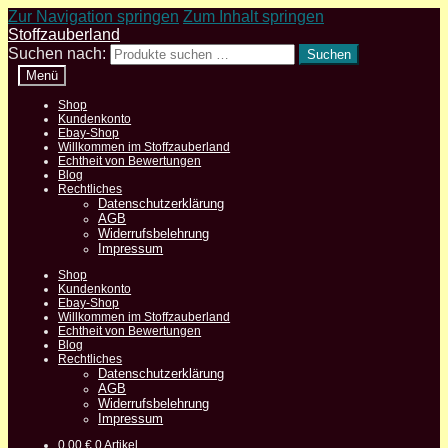
Zur Navigation springen
Zum Inhalt springen
Stoffzauberland
Suchen nach:
Suchen
Menü
Shop
Kundenkonto
Ebay-Shop
Willkommen im Stoffzauberland
Echtheit von Bewertungen
Blog
Rechtliches
Datenschutzerklärung
AGB
Widerrufsbelehrung
Impressum
Shop
Kundenkonto
Ebay-Shop
Willkommen im Stoffzauberland
Echtheit von Bewertungen
Blog
Rechtliches
Datenschutzerklärung
AGB
Widerrufsbelehrung
Impressum
0,00
€
0 Artikel