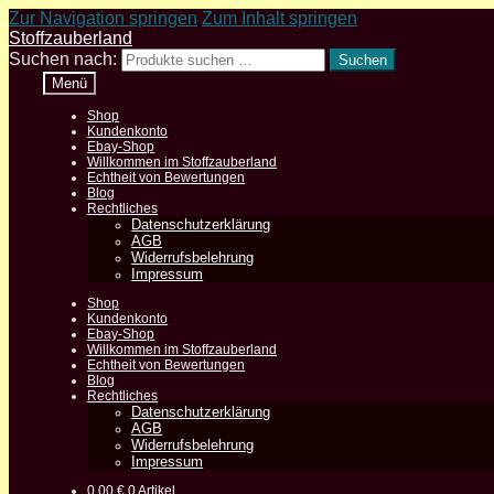
Zur Navigation springen
Zum Inhalt springen
Stoffzauberland
Suchen nach:
Suchen
Menü
Shop
Kundenkonto
Ebay-Shop
Willkommen im Stoffzauberland
Echtheit von Bewertungen
Blog
Rechtliches
Datenschutzerklärung
AGB
Widerrufsbelehrung
Impressum
Shop
Kundenkonto
Ebay-Shop
Willkommen im Stoffzauberland
Echtheit von Bewertungen
Blog
Rechtliches
Datenschutzerklärung
AGB
Widerrufsbelehrung
Impressum
0,00
€
0 Artikel