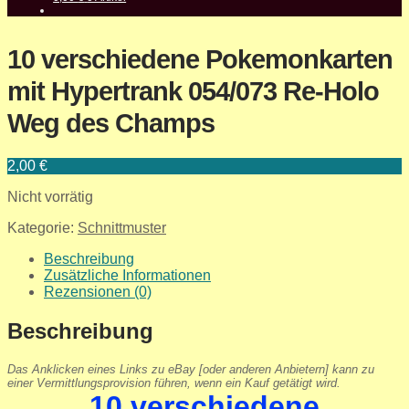
10 verschiedene Pokemonkarten
mit Hypertrank 054/073 Re-Holo
Weg des Champs
2,00
€
Nicht vorrätig
Kategorie:
Schnittmuster
Beschreibung
Zusätzliche Informationen
Rezensionen (0)
Beschreibung
Das Anklicken eines Links zu eBay [oder anderen Anbietern] kann zu
einer Vermittlungsprovision führen, wenn ein Kauf getätigt wird.
10 verschiedene