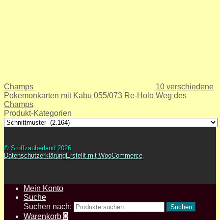
Champs
10 verschiedene
Pokemonkarten mit Kabu 055/073 Re-Holo Weg des
Champs
Produkt-Kategorien
© Stoffzauberland 2026
Datenschutzerklärung
Erstellt mit WooCommerce
.
Mein Konto
Suche
Suchen nach:
Suchen
Warenkorb
0