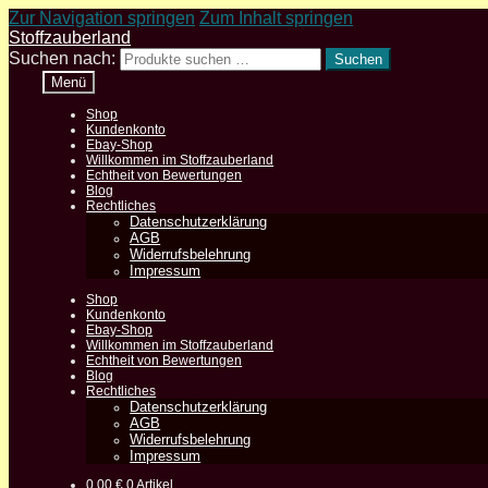
Zur Navigation springen
Zum Inhalt springen
Stoffzauberland
Suchen nach:
Suchen
Menü
Shop
Kundenkonto
Ebay-Shop
Willkommen im Stoffzauberland
Echtheit von Bewertungen
Blog
Rechtliches
Datenschutzerklärung
AGB
Widerrufsbelehrung
Impressum
Shop
Kundenkonto
Ebay-Shop
Willkommen im Stoffzauberland
Echtheit von Bewertungen
Blog
Rechtliches
Datenschutzerklärung
AGB
Widerrufsbelehrung
Impressum
0,00
€
0 Artikel