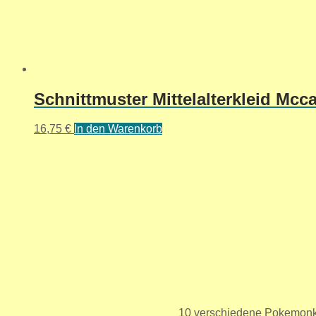
Schnittmuster Mittelalterkleid Mcca
16,75
€
In den Warenkorb
10 verschiedene Pokemonka