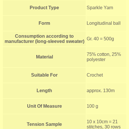
Product Type
Sparkle Yarn
Form
Longitudinal ball
Consumption according to
Gr. 40 = 500g
manufacturer (long-sleeved sweater)
75% cotton, 25%
Material
polyester
Suitable For
Crochet
Length
approx. 130m
Unit Of Measure
100 g
10 x 10cm = 21
Tension Sample
stitches, 30 rows