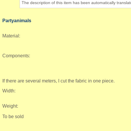
The description of this item has been automatically translat
Partyanimals
Material:
Components:
If there are several meters, I cut the fabric in one piece.
Width:
Weight:
To be sold