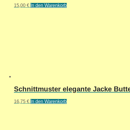
15,00
€
In den Warenkorb
Schnittmuster elegante Jacke Butte
16,75
€
In den Warenkorb