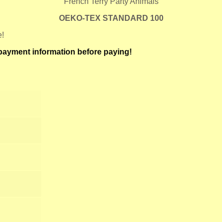
“French Terry Party Animals”
OEKO-TEX
STANDARD
100
e!
r payment information before paying!