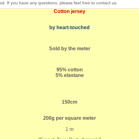
ed. If you have any questions, please feel free to contact us.
Cotton jersey
by heart-touched
Sold by the meter
95% cotton
5% elastane
150cm
200g per square meter
1 m