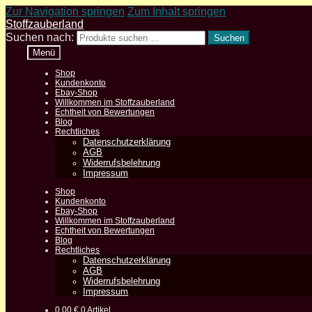
Zur Navigation springen
Zum Inhalt springen
Stoffzauberland
Suchen nach:
Suchen
Menü
Shop
Kundenkonto
Ebay-Shop
Willkommen im Stoffzauberland
Echtheit von Bewertungen
Blog
Rechtliches
Datenschutzerklärung
AGB
Widerrufsbelehrung
Impressum
Shop
Kundenkonto
Ebay-Shop
Willkommen im Stoffzauberland
Echtheit von Bewertungen
Blog
Rechtliches
Datenschutzerklärung
AGB
Widerrufsbelehrung
Impressum
0,00
€
0 Artikel