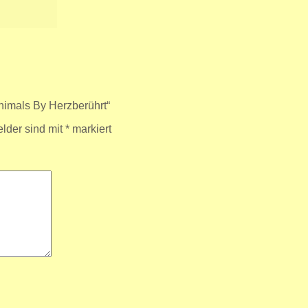
nimals By Herzberührt“
elder sind mit
*
markiert