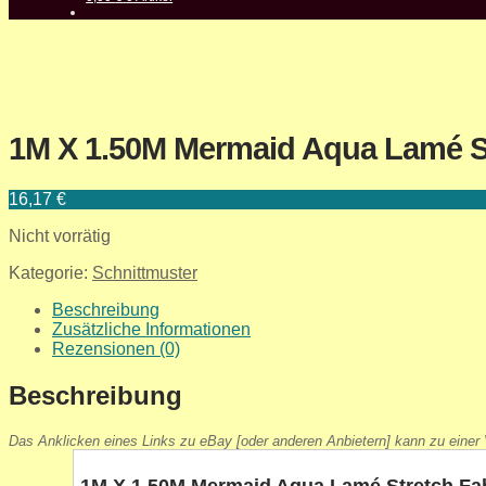
1M X 1.50M Mermaid Aqua Lamé St
16,17
€
Nicht vorrätig
Kategorie:
Schnittmuster
Beschreibung
Zusätzliche Informationen
Rezensionen (0)
Beschreibung
Das Anklicken eines Links zu eBay [oder anderen Anbietern] kann zu einer V
1M X 1.50M Mermaid Aqua Lamé Stretch Fa