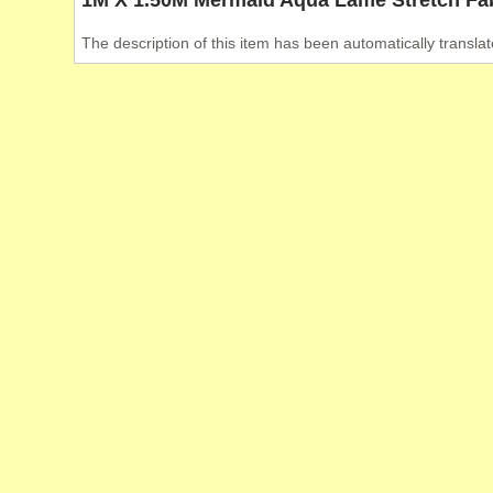
The description of this item has been automatically translat