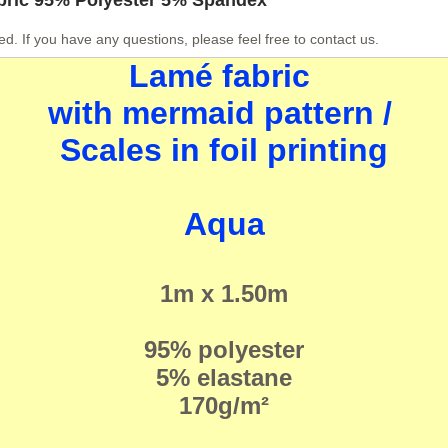
ed. If you have any questions, please feel free to contact us.
Lamé fabric
with mermaid pattern /
Scales in foil printing
Aqua
1m x 1.50m
95% polyester
5% elastane
170g/m²