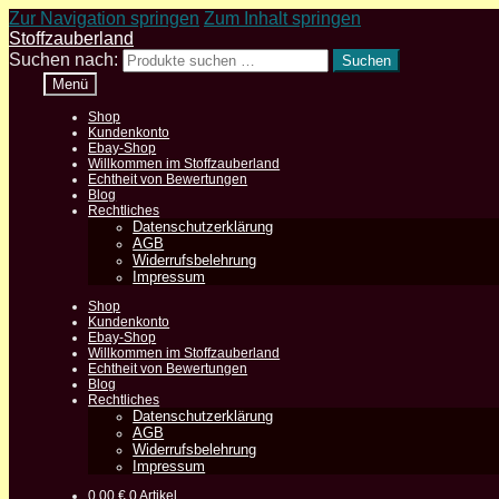
Zur Navigation springen
Zum Inhalt springen
Stoffzauberland
Suchen nach:
Suchen
Menü
Shop
Kundenkonto
Ebay-Shop
Willkommen im Stoffzauberland
Echtheit von Bewertungen
Blog
Rechtliches
Datenschutzerklärung
AGB
Widerrufsbelehrung
Impressum
Shop
Kundenkonto
Ebay-Shop
Willkommen im Stoffzauberland
Echtheit von Bewertungen
Blog
Rechtliches
Datenschutzerklärung
AGB
Widerrufsbelehrung
Impressum
0,00
€
0 Artikel