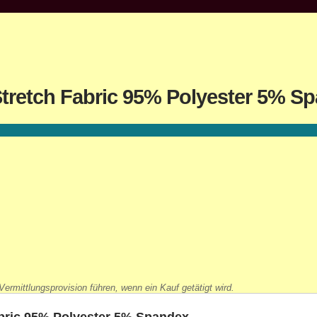
retch Fabric 95% Polyester 5% S
ermittlungsprovision führen, wenn ein Kauf getätigt wird.
bric 95% Polyester 5% Spandex