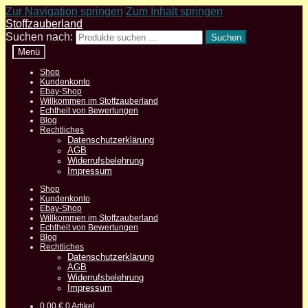
Zur Navigation springen
Zum Inhalt springen
Stoffzauberland
Suchen nach:
Suchen
Menü
Shop
Kundenkonto
Ebay-Shop
Willkommen im Stoffzauberland
Echtheit von Bewertungen
Blog
Rechtliches
Datenschutzerklärung
AGB
Widerrufsbelehrung
Impressum
Shop
Kundenkonto
Ebay-Shop
Willkommen im Stoffzauberland
Echtheit von Bewertungen
Blog
Rechtliches
Datenschutzerklärung
AGB
Widerrufsbelehrung
Impressum
0,00
€
0 Artikel