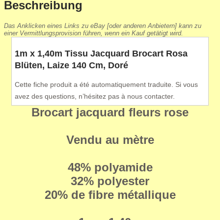
Beschreibung
Das Anklicken eines Links zu eBay [oder anderen Anbietern] kann zu
einer Vermittlungsprovision führen, wenn ein Kauf getätigt wird.
1m x 1,40m Tissu Jacquard Brocart Rosa
Blüten, Laize 140 Cm, Doré
Cette fiche produit a été automatiquement traduite. Si vous
avez des questions, n’hésitez pas à nous contacter.
Brocart jacquard fleurs rose
Vendu au mètre
48% polyamide
32% polyester
20% de fibre métallique