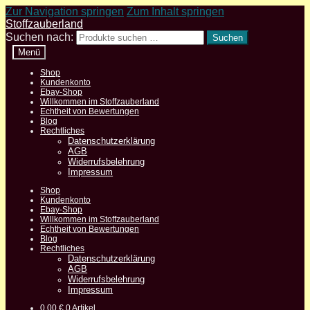
Zur Navigation springen
Zum Inhalt springen
Stoffzauberland
Suchen nach:
Suchen
Menü
Shop
Kundenkonto
Ebay-Shop
Willkommen im Stoffzauberland
Echtheit von Bewertungen
Blog
Rechtliches
Datenschutzerklärung
AGB
Widerrufsbelehrung
Impressum
Shop
Kundenkonto
Ebay-Shop
Willkommen im Stoffzauberland
Echtheit von Bewertungen
Blog
Rechtliches
Datenschutzerklärung
AGB
Widerrufsbelehrung
Impressum
0,00
€
0 Artikel