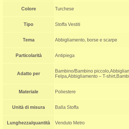
Colore
Turchese
Tipo
Stoffa Vestiti
Tema
Abbigliamento, borse e scarpe
Particolarità
Antipiega
Bambino/Bambino piccolo,Abbigliame
Adatto per
Felpa,Abbigliamento – T-shirt,Bamb
Materiale
Poliestere
Unità di misura
Balla Stoffa
Lunghezza/quantità
Venduto Metro