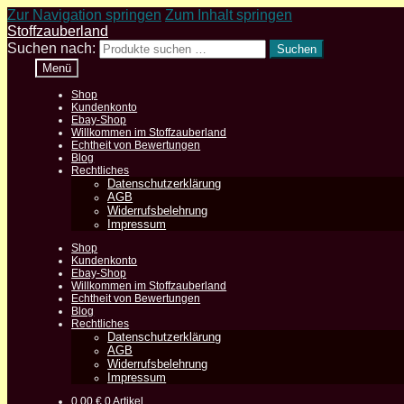
Zur Navigation springen
Zum Inhalt springen
Stoffzauberland
Suchen nach:
Suchen
Menü
Shop
Kundenkonto
Ebay-Shop
Willkommen im Stoffzauberland
Echtheit von Bewertungen
Blog
Rechtliches
Datenschutzerklärung
AGB
Widerrufsbelehrung
Impressum
Shop
Kundenkonto
Ebay-Shop
Willkommen im Stoffzauberland
Echtheit von Bewertungen
Blog
Rechtliches
Datenschutzerklärung
AGB
Widerrufsbelehrung
Impressum
0,00
€
0 Artikel