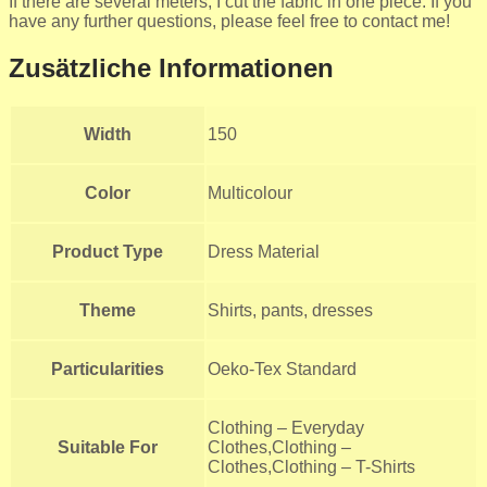
If there are several meters, I cut the fabric in one piece. If you
have any further questions, please feel free to contact me!
Zusätzliche Informationen
Width
150
Color
Multicolour
Product Type
Dress Material
Theme
Shirts, pants, dresses
Particularities
Oeko-Tex Standard
Clothing – Everyday
Suitable For
Clothes,Clothing –
Clothes,Clothing – T-Shirts