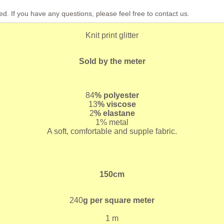
ed. If you have any questions, please feel free to contact us.
Knit print glitter
Sold by the meter
84
% polyester
13
% viscose
2
% elastane
1% metal
A soft, comfortable and supple fabric.
150cm
240
g per square meter
1 m