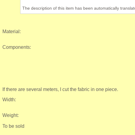
The description of this item has been automatically translat
Material:
Components:
If there are several meters, I cut the fabric in one piece.
Width:
Weight:
To be sold