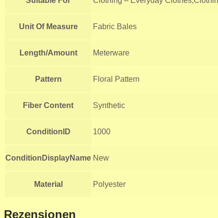
Suitable For
Clothing – Everyday Clothes,Clothi
Unit Of Measure
Fabric Bales
Length/Amount
Meterware
Pattern
Floral Pattern
Fiber Content
Synthetic
ConditionID
1000
ConditionDisplayName
New
Material
Polyester
Rezensionen