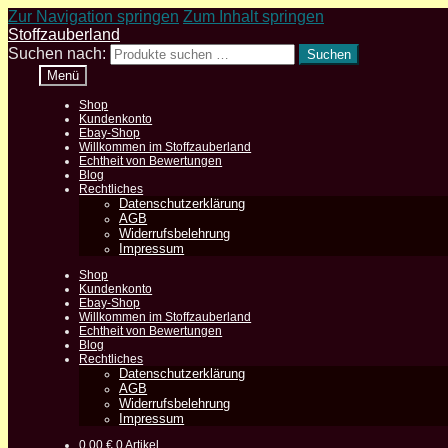
Zur Navigation springen
Zum Inhalt springen
Stoffzauberland
Suchen nach:
Suchen
Menü
Shop
Kundenkonto
Ebay-Shop
Willkommen im Stoffzauberland
Echtheit von Bewertungen
Blog
Rechtliches
Datenschutzerklärung
AGB
Widerrufsbelehrung
Impressum
Shop
Kundenkonto
Ebay-Shop
Willkommen im Stoffzauberland
Echtheit von Bewertungen
Blog
Rechtliches
Datenschutzerklärung
AGB
Widerrufsbelehrung
Impressum
0,00
€
0 Artikel