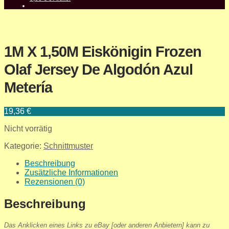
1M X 1,50M Eiskönigin Frozen
Olaf Jersey De Algodón Azul
Metería
19,36
€
Nicht vorrätig
Kategorie:
Schnittmuster
Beschreibung
Zusätzliche Informationen
Rezensionen (0)
Beschreibung
Das Anklicken eines Links zu eBay [oder anderen Anbietern] kann zu