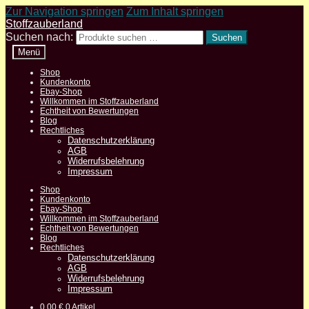
Zur Navigation springen
Zum Inhalt springen
Stoffzauberland
Suchen nach:
Suchen
Menü
Shop
Kundenkonto
Ebay-Shop
Willkommen im Stoffzauberland
Echtheit von Bewertungen
Blog
Rechtliches
Datenschutzerklärung
AGB
Widerrufsbelehrung
Impressum
Shop
Kundenkonto
Ebay-Shop
Willkommen im Stoffzauberland
Echtheit von Bewertungen
Blog
Rechtliches
Datenschutzerklärung
AGB
Widerrufsbelehrung
Impressum
0,00
€
0 Artikel