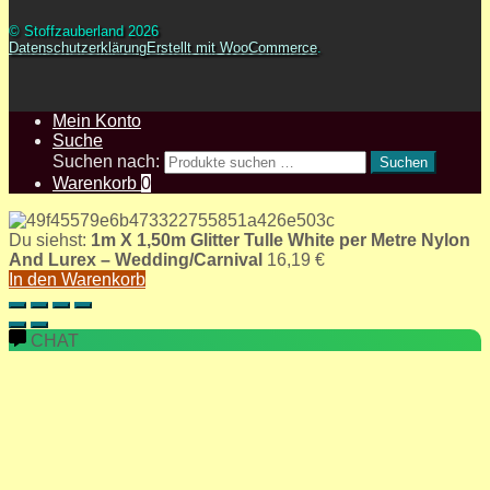
© Stoffzauberland 2026
Datenschutzerklärung
Erstellt mit WooCommerce
.
Mein Konto
Suche
Suchen nach:
Suchen
Warenkorb
0
Du siehst:
1m X 1,50m Glitter Tulle White per Metre Nylon
And Lurex – Wedding/Carnival
16,19
€
In den Warenkorb
CHAT