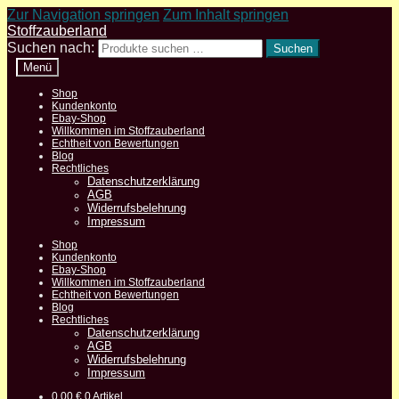
Zur Navigation springen
Zum Inhalt springen
Stoffzauberland
Suchen nach:
Suchen
Menü
Shop
Kundenkonto
Ebay-Shop
Willkommen im Stoffzauberland
Echtheit von Bewertungen
Blog
Rechtliches
Datenschutzerklärung
AGB
Widerrufsbelehrung
Impressum
Shop
Kundenkonto
Ebay-Shop
Willkommen im Stoffzauberland
Echtheit von Bewertungen
Blog
Rechtliches
Datenschutzerklärung
AGB
Widerrufsbelehrung
Impressum
0,00
€
0 Artikel