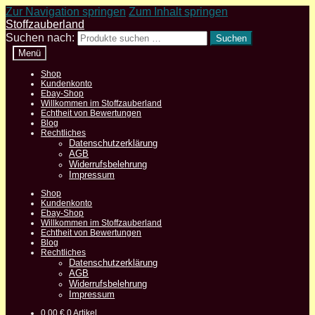
Zur Navigation springen
Zum Inhalt springen
Stoffzauberland
Suchen nach:
Suchen
Menü
Shop
Kundenkonto
Ebay-Shop
Willkommen im Stoffzauberland
Echtheit von Bewertungen
Blog
Rechtliches
Datenschutzerklärung
AGB
Widerrufsbelehrung
Impressum
Shop
Kundenkonto
Ebay-Shop
Willkommen im Stoffzauberland
Echtheit von Bewertungen
Blog
Rechtliches
Datenschutzerklärung
AGB
Widerrufsbelehrung
Impressum
0,00
€
0 Artikel