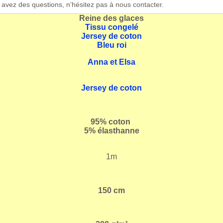
s avez des questions, n’hésitez pas à nous contacter.
Reine des glaces
Tissu congelé
Jersey de coton
Bleu roi
Anna et Elsa
Jersey de coton
95% coton
5% élasthanne
1m
150 cm