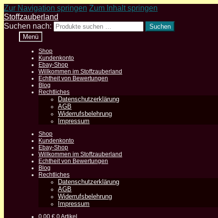
Zur Navigation springen
Zum Inhalt springen
Stoffzauberland
Suchen nach:
Suchen
Menü
Shop
Kundenkonto
Ebay-Shop
Willkommen im Stoffzauberland
Echtheit von Bewertungen
Blog
Rechtliches
Datenschutzerklärung
AGB
Widerrufsbelehrung
Impressum
Shop
Kundenkonto
Ebay-Shop
Willkommen im Stoffzauberland
Echtheit von Bewertungen
Blog
Rechtliches
Datenschutzerklärung
AGB
Widerrufsbelehrung
Impressum
0,00
€
0 Artikel