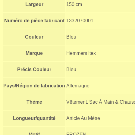
Largeur
150 cm
Numéro de pièce fabricant
1332070001
Couleur
Bleu
Marque
Hemmers Itex
Précis Couleur
Bleu
Pays/Région de fabrication
Allemagne
Thème
Vêtement, Sac À Main & Chaus
Longueur/quantité
Article Au Mètre
Motif
FROZEN