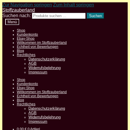
Zur Navigation springen
Zum Inhalt springen
Stoffzauberland
Suchen nach:
Suchen
Menü
Shop
Kundenkonto
Ebay-Shop
Willkommen im Stoffzauberland
Echtheit von Bewertungen
Blog
Rechtliches
Datenschutzerklärung
AGB
Widerrufsbelehrung
Impressum
Shop
Kundenkonto
Ebay-Shop
Willkommen im Stoffzauberland
Echtheit von Bewertungen
Blog
Rechtliches
Datenschutzerklärung
AGB
Widerrufsbelehrung
Impressum
0,00
€
0 Artikel