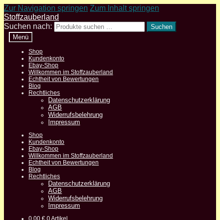
Zur Navigation springen
Zum Inhalt springen
Stoffzauberland
Suchen nach:
Suchen
Menü
Shop
Kundenkonto
Ebay-Shop
Willkommen im Stoffzauberland
Echtheit von Bewertungen
Blog
Rechtliches
Datenschutzerklärung
AGB
Widerrufsbelehrung
Impressum
Shop
Kundenkonto
Ebay-Shop
Willkommen im Stoffzauberland
Echtheit von Bewertungen
Blog
Rechtliches
Datenschutzerklärung
AGB
Widerrufsbelehrung
Impressum
0,00
€
0 Artikel