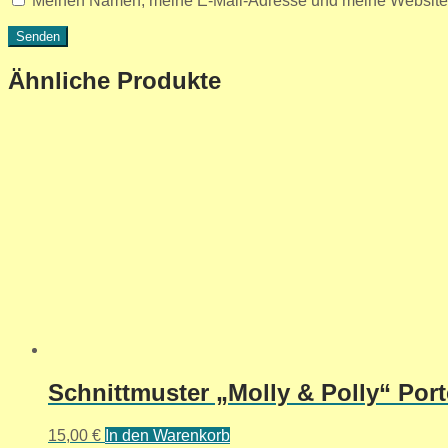
Meinen Namen, meine E-Mail-Adresse und meine Website i
Ähnliche Produkte
Schnittmuster „Molly & Polly“ Por
15,00
€
In den Warenkorb