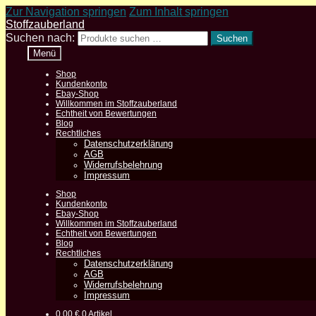
Zur Navigation springen
Zum Inhalt springen
Stoffzauberland
Suchen nach:
Suchen
Menü
Shop
Kundenkonto
Ebay-Shop
Willkommen im Stoffzauberland
Echtheit von Bewertungen
Blog
Rechtliches
Datenschutzerklärung
AGB
Widerrufsbelehrung
Impressum
Shop
Kundenkonto
Ebay-Shop
Willkommen im Stoffzauberland
Echtheit von Bewertungen
Blog
Rechtliches
Datenschutzerklärung
AGB
Widerrufsbelehrung
Impressum
0,00
€
0 Artikel