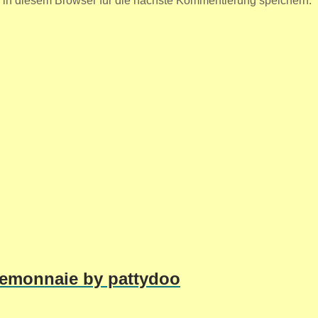
n diesem Browser für die nächste Kommentierung speichern.
temonnaie by pattydoo