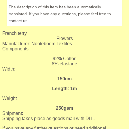
The description of this item has been automatically
translated. If you have any questions, please feel free to
contact us.
French terry
Flowers
Manufacturer: Nooteboom Textiles
Components:
92
%
Cotton
8% elastane
Width:
150cm
Length: 1m
Weight
250gsm
Shipment:
Shipping takes place as goods mail with DHL
If you have any further questions or need additional