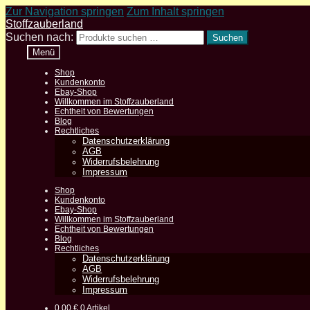
Zur Navigation springen
Zum Inhalt springen
Stoffzauberland
Suchen nach:
Suchen
Menü
Shop
Kundenkonto
Ebay-Shop
Willkommen im Stoffzauberland
Echtheit von Bewertungen
Blog
Rechtliches
Datenschutzerklärung
AGB
Widerrufsbelehrung
Impressum
Shop
Kundenkonto
Ebay-Shop
Willkommen im Stoffzauberland
Echtheit von Bewertungen
Blog
Rechtliches
Datenschutzerklärung
AGB
Widerrufsbelehrung
Impressum
0,00
€
0 Artikel