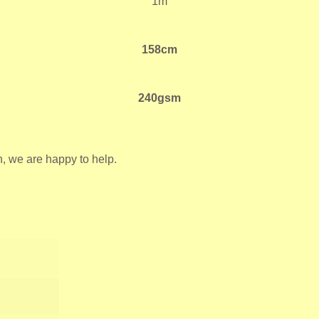
1m
158cm
240gsm
n, we are happy to help.