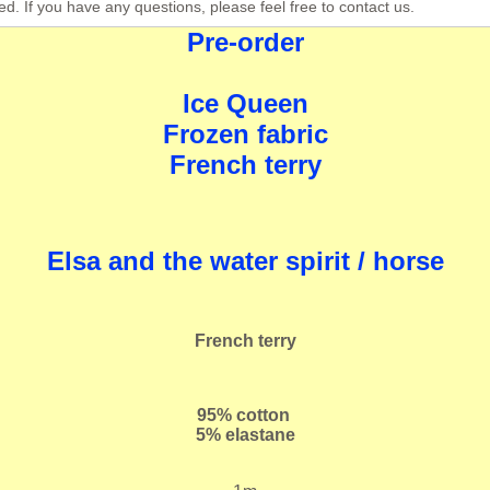
ed. If you have any questions, please feel free to contact us.
Pre-order
Ice Queen
Frozen fabric
French terry
Elsa and the water spirit / horse
French terry
95% cotton
5% elastane