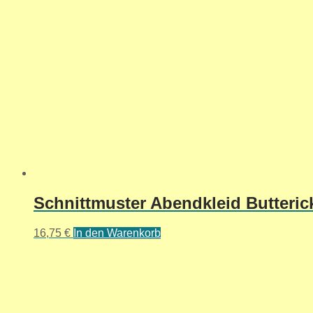
Schnittmuster Abendkleid Butteric
16,75
€
In den Warenkorb