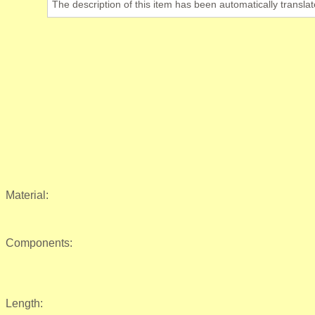
The description of this item has been automatically translat
Material:
Components:
Length: