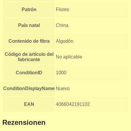
Patrón
Flores
País natal
China
Contenido de fibra
Algodón
Código de artículo del
No aplicable
fabricante
ConditionID
1000
ConditionDisplayName
Nuevo
EAN
4066042191102
Rezensionen