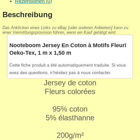
Rezensionen (0)
Beschreibung
Das Anklicken eines Links zu eBay [oder anderen Anbietern] kann zu
einer Vermittlungsprovision führen, wenn ein Kauf getätigt wird.
Nooteboom Jersey En Coton à Motifs Fleuri
Oeko-Tex, 1 m x 1,50 m
Cette fiche produit a été automatiquement traduite. Si vous
avez des questions, n’hésitez pas à nous contacter.
Jersey de coton
Fleurs colorées
95% coton
5% élasthanne
200g/m²