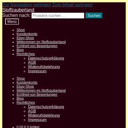
Zur Navigation springen
Zum Inhalt springen
Stoffzauberland
Suchen nach:
Suchen
Menü
Shop
Kundenkonto
Ebay-Shop
Willkommen im Stoffzauberland
Echtheit von Bewertungen
Blog
Rechtliches
Datenschutzerklärung
AGB
Widerrufsbelehrung
Impressum
Shop
Kundenkonto
Ebay-Shop
Willkommen im Stoffzauberland
Echtheit von Bewertungen
Blog
Rechtliches
Datenschutzerklärung
AGB
Widerrufsbelehrung
Impressum
0,00
€
0 Artikel