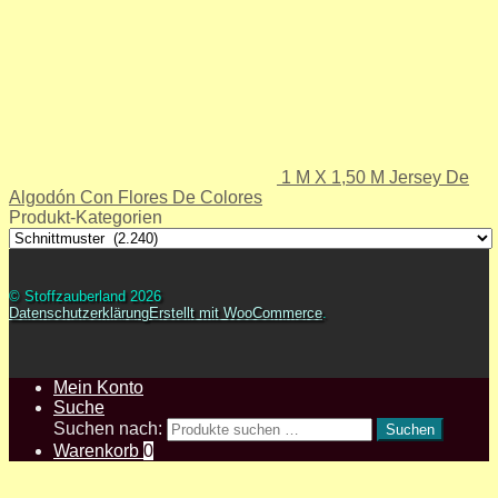
1 M X 1,50 M Jersey De
Algodón Con Flores De Colores
Produkt-Kategorien
© Stoffzauberland 2026
Datenschutzerklärung
Erstellt mit WooCommerce
.
Mein Konto
Suche
Suchen nach:
Suchen
Warenkorb
0