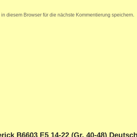
n diesem Browser für die nächste Kommentierung speichern.
rick B6603 E5 14-22 (Gr. 40-48) Deutsc