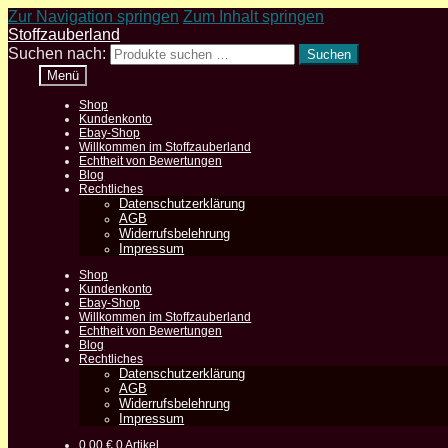
Zur Navigation springen
Zum Inhalt springen
Stoffzauberland
Suchen nach:
Suchen
Menü
Shop
Kundenkonto
Ebay-Shop
Willkommen im Stoffzauberland
Echtheit von Bewertungen
Blog
Rechtliches
Datenschutzerklärung
AGB
Widerrufsbelehrung
Impressum
Shop
Kundenkonto
Ebay-Shop
Willkommen im Stoffzauberland
Echtheit von Bewertungen
Blog
Rechtliches
Datenschutzerklärung
AGB
Widerrufsbelehrung
Impressum
0,00
€
0 Artikel