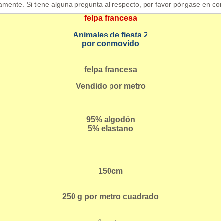
amente. Si tiene alguna pregunta al respecto, por favor póngase en co
felpa francesa
Animales de fiesta 2
por conmovido
felpa francesa
Vendido por metro
95% algodón
5% elastano
150cm
250 g por metro cuadrado