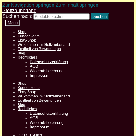
Zur Navigation springen
Zum Inhalt springen
Stoffzauberland
Suchen nach:
Suchen
Menü
Shop
Kundenkonto
Ebay-Shop
Willkommen im Stoffzauberland
Echtheit von Bewertungen
Blog
Rechtliches
Datenschutzerklärung
AGB
Widerrufsbelehrung
Impressum
Shop
Kundenkonto
Ebay-Shop
Willkommen im Stoffzauberland
Echtheit von Bewertungen
Blog
Rechtliches
Datenschutzerklärung
AGB
Widerrufsbelehrung
Impressum
0,00
€
0 Artikel