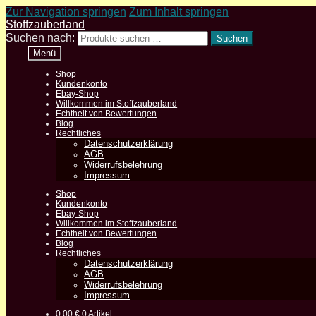
Zur Navigation springen
Zum Inhalt springen
Stoffzauberland
Suchen nach:
Suchen
Menü
Shop
Kundenkonto
Ebay-Shop
Willkommen im Stoffzauberland
Echtheit von Bewertungen
Blog
Rechtliches
Datenschutzerklärung
AGB
Widerrufsbelehrung
Impressum
Shop
Kundenkonto
Ebay-Shop
Willkommen im Stoffzauberland
Echtheit von Bewertungen
Blog
Rechtliches
Datenschutzerklärung
AGB
Widerrufsbelehrung
Impressum
0,00
€
0 Artikel