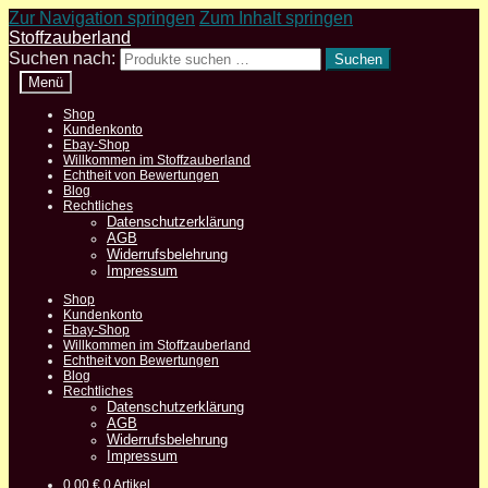
Zur Navigation springen
Zum Inhalt springen
Stoffzauberland
Suchen nach:
Suchen
Menü
Shop
Kundenkonto
Ebay-Shop
Willkommen im Stoffzauberland
Echtheit von Bewertungen
Blog
Rechtliches
Datenschutzerklärung
AGB
Widerrufsbelehrung
Impressum
Shop
Kundenkonto
Ebay-Shop
Willkommen im Stoffzauberland
Echtheit von Bewertungen
Blog
Rechtliches
Datenschutzerklärung
AGB
Widerrufsbelehrung
Impressum
0,00
€
0 Artikel