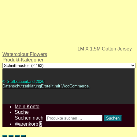
1M X 1.5M Cotton Jersey
Watercolour Flowers
Produkt-Kategorien
© Stoffzauberland 2026
Datenschutzerklärung
Erstellt mit WooCommerce
.
Mein Konto
Suche
Suchen nach:
Suchen
Warenkorb
0