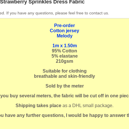
Strawberry Sprinkles Dress Fabric
ed. If you have any questions, please feel free to contact us.
Pre-order
Cotton jersey
Melody
1m x 1.50m
95
% Cotton
5% elastane
210gsm
Suitable for clothing
breathable and skin-friendly
Sold by the meter
f you buy several meters, the fabric will be cut off in one piec
Shipping takes place
as a DHL small package.
you have any further questions, I would be happy to answer 