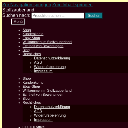
Zur Navigation springen
Zum Inhalt springen
Stoffzauberland
Suchen nach:
Suchen
Menü
Shop
Kundenkonto
Ebay-Shop
Willkommen im Stoffzauberland
Echtheit von Bewertungen
Blog
Rechtliches
Datenschutzerklärung
AGB
Widerrufsbelehrung
Impressum
Shop
Kundenkonto
Ebay-Shop
Willkommen im Stoffzauberland
Echtheit von Bewertungen
Blog
Rechtliches
Datenschutzerklärung
AGB
Widerrufsbelehrung
Impressum
0,00
€
0 Artikel