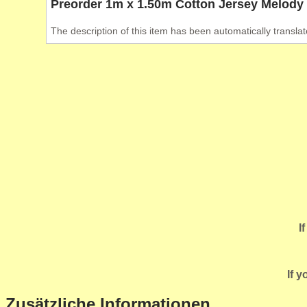
Preorder 1m x 1.50m Cotton Jersey Melody 
The description of this item has been automatically translat
I
If 
Zusätzliche Informationen