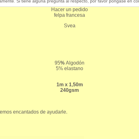
amente. Si tiene alguna pregunta al respecto, por favor póngase en co
Hacer un pedido
felpa francesa
Svea
95
%
Algodón
5% elastano
1m x 1,50m
240gsm
aremos encantados de ayudarle.