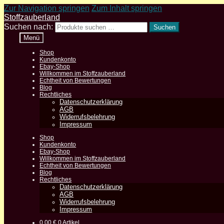
Zur Navigation springen
Zum Inhalt springen
Stoffzauberland
Suchen nach:
Suchen
Menü
Shop
Kundenkonto
Ebay-Shop
Willkommen im Stoffzauberland
Echtheit von Bewertungen
Blog
Rechtliches
Datenschutzerklärung
AGB
Widerrufsbelehrung
Impressum
Shop
Kundenkonto
Ebay-Shop
Willkommen im Stoffzauberland
Echtheit von Bewertungen
Blog
Rechtliches
Datenschutzerklärung
AGB
Widerrufsbelehrung
Impressum
0,00
€
0 Artikel