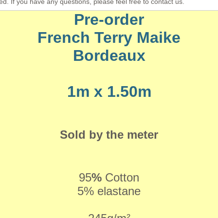
ed. If you have any questions, please feel free to contact us.
Pre-order
French Terry Maike
Bordeaux
1m x 1.50m
Sold by the meter
95
%
Cotton
5% elastane