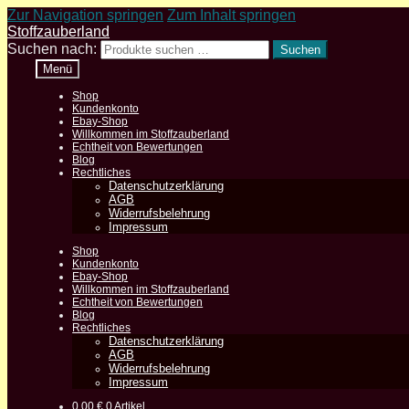
Zur Navigation springen
Zum Inhalt springen
Stoffzauberland
Suchen nach:
Suchen
Menü
Shop
Kundenkonto
Ebay-Shop
Willkommen im Stoffzauberland
Echtheit von Bewertungen
Blog
Rechtliches
Datenschutzerklärung
AGB
Widerrufsbelehrung
Impressum
Shop
Kundenkonto
Ebay-Shop
Willkommen im Stoffzauberland
Echtheit von Bewertungen
Blog
Rechtliches
Datenschutzerklärung
AGB
Widerrufsbelehrung
Impressum
0,00
€
0 Artikel