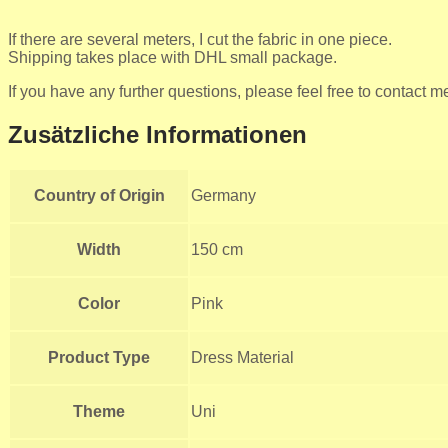
If there are several meters, I cut the fabric in one piece.
Shipping takes place with DHL small package.
If you have any further questions, please feel free to contact m
Zusätzliche Informationen
Country of Origin
Germany
Width
150 cm
Color
Pink
Product Type
Dress Material
Theme
Uni