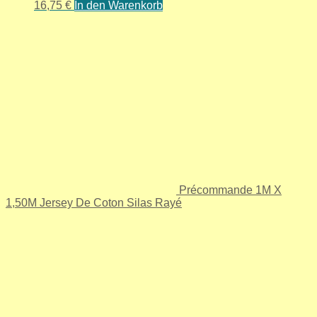
16,75
€
In den Warenkorb
Précommande 1M X
1,50M Jersey De Coton Silas Rayé