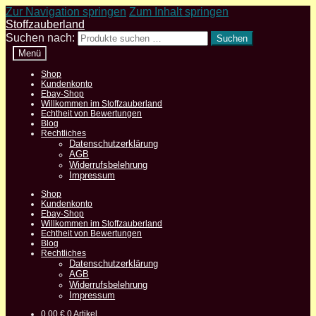
Zur Navigation springen
Zum Inhalt springen
Stoffzauberland
Suchen nach:
Suchen
Menü
Shop
Kundenkonto
Ebay-Shop
Willkommen im Stoffzauberland
Echtheit von Bewertungen
Blog
Rechtliches
Datenschutzerklärung
AGB
Widerrufsbelehrung
Impressum
Shop
Kundenkonto
Ebay-Shop
Willkommen im Stoffzauberland
Echtheit von Bewertungen
Blog
Rechtliches
Datenschutzerklärung
AGB
Widerrufsbelehrung
Impressum
0,00
€
0 Artikel