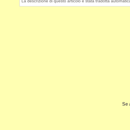
La descrizione di questo articolo è stata tradotta automati
Se 