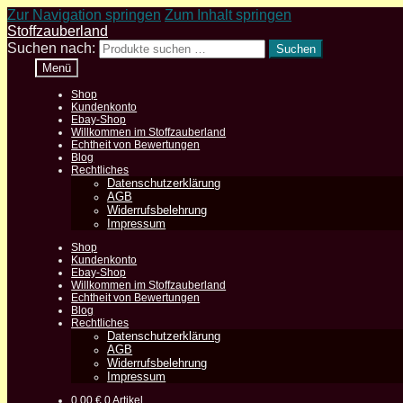
Zur Navigation springen
Zum Inhalt springen
Stoffzauberland
Suchen nach:
Suchen
Menü
Shop
Kundenkonto
Ebay-Shop
Willkommen im Stoffzauberland
Echtheit von Bewertungen
Blog
Rechtliches
Datenschutzerklärung
AGB
Widerrufsbelehrung
Impressum
Shop
Kundenkonto
Ebay-Shop
Willkommen im Stoffzauberland
Echtheit von Bewertungen
Blog
Rechtliches
Datenschutzerklärung
AGB
Widerrufsbelehrung
Impressum
0,00
€
0 Artikel