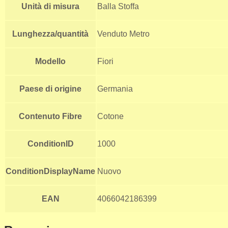
Unità di misura
Balla Stoffa
Lunghezza/quantità
Venduto Metro
Modello
Fiori
Paese di origine
Germania
Contenuto Fibre
Cotone
ConditionID
1000
ConditionDisplayName
Nuovo
EAN
4066042186399