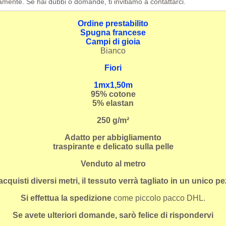
camente. Se hai dubbi o domande, ti invitiamo a contattarci.
Ordine prestabilito
Spugna francese
Campi di gioia
Bianco
Fiori
1mx1,50m
95
% cotone
5% elastan
250 g/m²
Adatto per abbigliamento
traspirante e delicato sulla pelle
Venduto al metro
acquisti diversi metri, il tessuto verrà tagliato in un unico pe
Si effettua la spedizione
come piccolo pacco DHL.
Se avete ulteriori domande, sarò felice di rispondervi