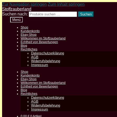
Zur Navigation springen
Zum Inhalt springen
Stoffzauberland
Suchen nach:
Suchen
Menü
Shop
Kundenkonto
Ebay-Shop
Willkommen im Stoffzauberland
Echtheit von Bewertungen
Blog
Rechtliches
Datenschutzerklärung
AGB
Widerrufsbelehrung
Impressum
Shop
Kundenkonto
Ebay-Shop
Willkommen im Stoffzauberland
Echtheit von Bewertungen
Blog
Rechtliches
Datenschutzerklärung
AGB
Widerrufsbelehrung
Impressum
0,00
€
0 Artikel