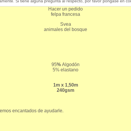
amente. Si tiene alguna pregunta al respecto, por favor póngase en co
Hacer un pedido
felpa francesa
Svea
animales del bosque
95
%
Algodón
5% elastano
1m x 1,50m
240gsm
aremos encantados de ayudarle.