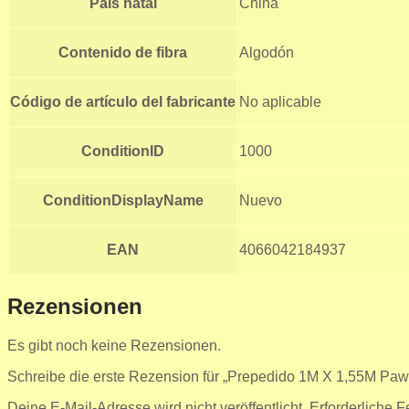
País natal
China
Contenido de fibra
Algodón
Código de artículo del fabricante
No aplicable
ConditionID
1000
ConditionDisplayName
Nuevo
EAN
4066042184937
Rezensionen
Es gibt noch keine Rezensionen.
Schreibe die erste Rezension für „Prepedido 1M X 1,55M Paw 
Deine E-Mail-Adresse wird nicht veröffentlicht.
Erforderliche F