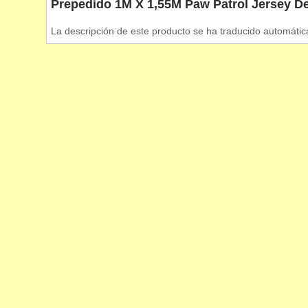
Prepedido 1M X 1,55M Paw Patrol Jersey D
La descripción de este producto se ha traducido automátic