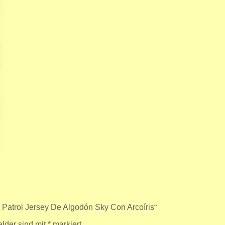
Patrol Jersey De Algodón Sky Con Arcoíris“
elder sind mit
*
markiert