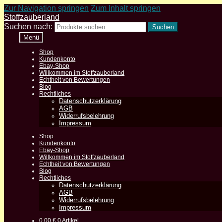
Zur Navigation springen
Zum Inhalt springen
Stoffzauberland
Suchen nach:
Suchen
Menü
Shop
Kundenkonto
Ebay-Shop
Willkommen im Stoffzauberland
Echtheit von Bewertungen
Blog
Rechtliches
Datenschutzerklärung
AGB
Widerrufsbelehrung
Impressum
Shop
Kundenkonto
Ebay-Shop
Willkommen im Stoffzauberland
Echtheit von Bewertungen
Blog
Rechtliches
Datenschutzerklärung
AGB
Widerrufsbelehrung
Impressum
0,00
€
0 Artikel