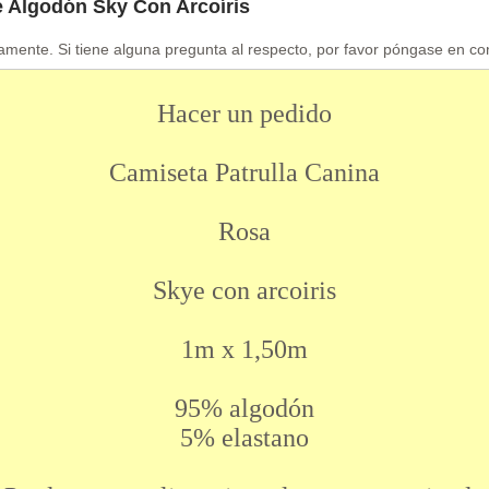
e Algodón Sky Con Arcoíris
amente. Si tiene alguna pregunta al respecto, por favor póngase en co
Hacer un pedido
Camiseta Patrulla Canina
Rosa
Skye con arcoiris
1m x 1,50m
95% algodón
5% elastano