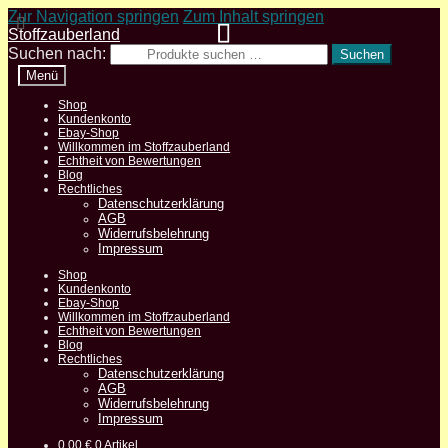
Zur Navigation springen
Zum Inhalt springen
Stoffzauberland
Suchen nach:
Suchen
Menü
Shop
Kundenkonto
Ebay-Shop
Willkommen im Stoffzauberland
Echtheit von Bewertungen
Blog
Rechtliches
Datenschutzerklärung
AGB
Widerrufsbelehrung
Impressum
Shop
Kundenkonto
Ebay-Shop
Willkommen im Stoffzauberland
Echtheit von Bewertungen
Blog
Rechtliches
Datenschutzerklärung
AGB
Widerrufsbelehrung
Impressum
0,00
€
0 Artikel