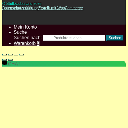
© Stoffzauberland 2026
Datenschutzerklärung
Erstellt mit WooCommerce
.
Mein Konto
Suche
Suchen nach:
Suchen
Warenkorb
0
CHAT