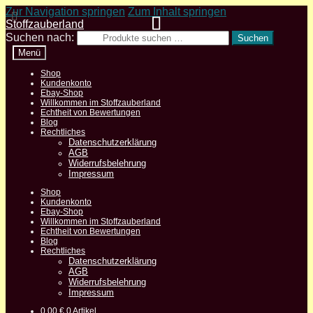
Zur Navigation springen
Zum Inhalt springen
Stoffzauberland
Suchen nach:
Suchen
Menü
Shop
Kundenkonto
Ebay-Shop
Willkommen im Stoffzauberland
Echtheit von Bewertungen
Blog
Rechtliches
Datenschutzerklärung
AGB
Widerrufsbelehrung
Impressum
Shop
Kundenkonto
Ebay-Shop
Willkommen im Stoffzauberland
Echtheit von Bewertungen
Blog
Rechtliches
Datenschutzerklärung
AGB
Widerrufsbelehrung
Impressum
0,00
€
0 Artikel