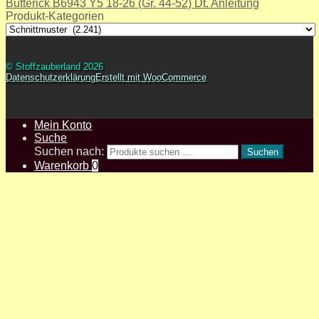
Butterick B6943 Y5 18-26 (Gr. 44-52) Dt. Anleitung
Produkt-Kategorien
© Stoffzauberland 2026
Datenschutzerklärung
Erstellt mit WooCommerce
.
Mein Konto
Suche
Suchen nach:
Suchen
Warenkorb
0