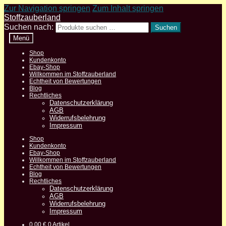
Zur Navigation springen
Zum Inhalt springen
Stoffzauberland
Suchen nach:
Suchen
Menü
Shop
Kundenkonto
Ebay-Shop
Willkommen im Stoffzauberland
Echtheit von Bewertungen
Blog
Rechtliches
Datenschutzerklärung
AGB
Widerrufsbelehrung
Impressum
Shop
Kundenkonto
Ebay-Shop
Willkommen im Stoffzauberland
Echtheit von Bewertungen
Blog
Rechtliches
Datenschutzerklärung
AGB
Widerrufsbelehrung
Impressum
0,00
€
0 Artikel