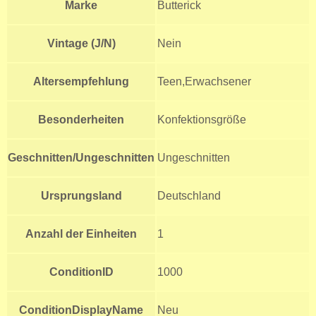
Marke
Butterick
Vintage (J/N)
Nein
Altersempfehlung
Teen,Erwachsener
Besonderheiten
Konfektionsgröße
Geschnitten/Ungeschnitten
Ungeschnitten
Ursprungsland
Deutschland
Anzahl der Einheiten
1
ConditionID
1000
ConditionDisplayName
Neu