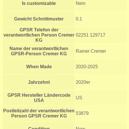
Is customizable
Nein
Gewicht Schnittmuster
0.1
GPSR Telefon der
verantwortlichen Person Cremer
02251 129717
KG
Name der verantwortlichen
Rainer Cremer
GPSR-Person Cremer KG
When Made
2020-2025
Jahrzehnt
2020er
GPSR Hersteller Ländercode
US
USA
Postleitzahl der verantwortlichen
53879
Person GPSR Cremer KG
Condition
New