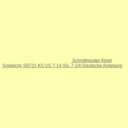
Schnittmuster Kleid
Simplicity S9721 K5 US 7-14 (Gr. 7-14) Deutsche Anleitung