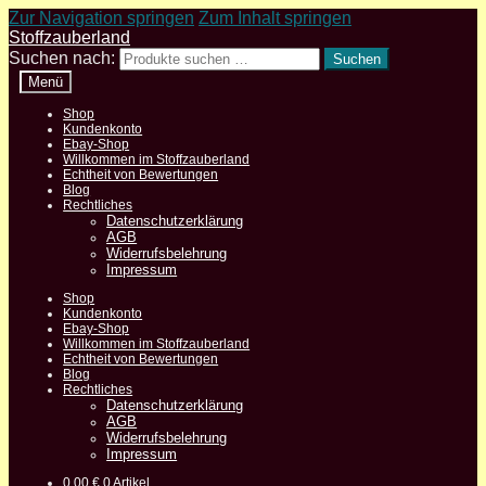
Zur Navigation springen
Zum Inhalt springen
Stoffzauberland
Suchen nach:
Suchen
Menü
Shop
Kundenkonto
Ebay-Shop
Willkommen im Stoffzauberland
Echtheit von Bewertungen
Blog
Rechtliches
Datenschutzerklärung
AGB
Widerrufsbelehrung
Impressum
Shop
Kundenkonto
Ebay-Shop
Willkommen im Stoffzauberland
Echtheit von Bewertungen
Blog
Rechtliches
Datenschutzerklärung
AGB
Widerrufsbelehrung
Impressum
0,00
€
0 Artikel